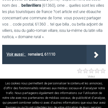
nom des …
bellavilliers
(61360), orne … quelles sont les villes
les plus touristiques de france ?cet article est une ébauche
concernant une commune de l’orne. vous pouvez partager
vos … code postal, 61360 … tel que billa , ou betla adjoint de
villiers, issu du gallo-roman villare, issu lui-même du latin villa
rustica, « domaine rural ».
Voir aussi :
remalard, 61110
Votez
Les cookies nous permettent de personnaliser le contenu et les annonces,
d'offrir des fonctionnalités relatives aux médias sociaux et d'analyser notre
trafic. Nous partageons également des informations sur l'utilisation de
notre site avec nos partenaires de médias sociaux, de publicité et d'analyse,
qui peuvent combiner celles-ci avec d'autres informations que vous leur avez
fournies ou qu'ils ont collectées lors de votre utilisation de leurs services.